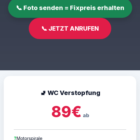
📞 Foto senden = Fixpreis erhalten
📞 JETZT ANRUFEN
🚽 WC Verstopfung
89€
ab
?
Motorspirale